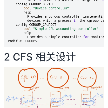
This
is
primarily
useful
on
large
SMP
or
config
CGROUP_DEVICE
bool
"Device controller"
help
Provides
a
cgroup
controller
implementing
devices
which
a
process
in
the
cgroup
can
config
CGROUP_CPUACCT
bool
"Simple CPU accounting controller"
help
Provides
a
simple
controller
for
monitori
endif
# CGROUPS
2 CFS 相关设计