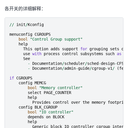
各开关的详细解释：
//
init
/
Kconfig
menuconfig
CGROUPS
bool
"Control Group support"
help
This
option
adds
support
for
grouping
sets
of
use
with
process
control
subsystems
such
as
C
See
-
Documentation
/
scheduler
/
sched
-
design
-
CFS
.
-
Documentation
/
admin
-
guide
/
cgroup
-
v1
/
(
fea
if
CGROUPS
config
MEMCG
bool
"Memory controller"
select
PAGE_COUNTER
help
Provides
control
over
the
memory
footprin
config
BLK_CGROUP
bool
"IO controller"
depends
on
BLOCK
help
Generic
block
IO
controller
cgroup
interf