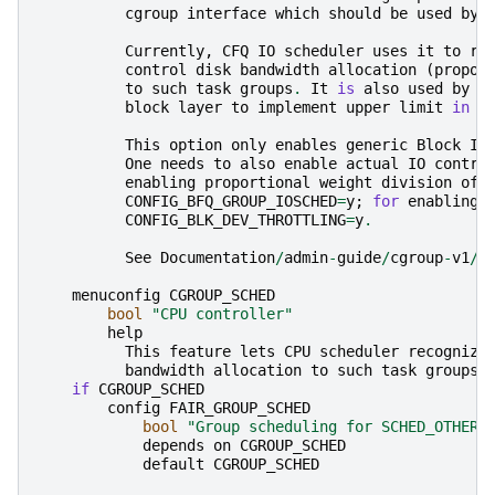
cgroup
interface
which
should
be
used
by
Currently
,
CFQ
IO
scheduler
uses
it
to
re
control
disk
bandwidth
allocation
(
propor
to
such
task
groups
.
It
is
also
used
by
b
block
layer
to
implement
upper
limit
in
I
This
option
only
enables
generic
Block
IO
One
needs
to
also
enable
actual
IO
contro
enabling
proportional
weight
division
of
CONFIG_BFQ_GROUP_IOSCHED
=
y
;
for
enabling
CONFIG_BLK_DEV_THROTTLING
=
y
.
See
Documentation
/
admin
-
guide
/
cgroup
-
v1
/
b
menuconfig
CGROUP_SCHED
bool
"CPU controller"
help
This
feature
lets
CPU
scheduler
recognize
bandwidth
allocation
to
such
task
groups
.
if
CGROUP_SCHED
config
FAIR_GROUP_SCHED
bool
"Group scheduling for SCHED_OTHER"
depends
on
CGROUP_SCHED
default
CGROUP_SCHED