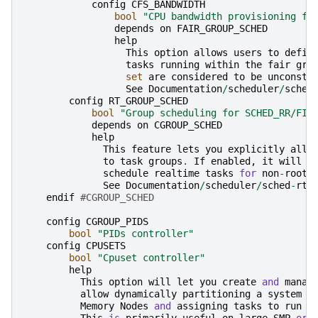
config
CFS_BANDWIDTH
bool
"CPU bandwidth provisioning fo
depends
on
FAIR_GROUP_SCHED
help
This
option
allows
users
to
defin
tasks
running
within
the
fair
gro
set
are
considered
to
be
unconstr
See
Documentation
/
scheduler
/
sched
config
RT_GROUP_SCHED
bool
"Group scheduling for SCHED_RR/FIF
depends
on
CGROUP_SCHED
help
This
feature
lets
you
explicitly
allo
to
task
groups
.
If
enabled
,
it
will
a
schedule
realtime
tasks
for
non
-
root
See
Documentation
/
scheduler
/
sched
-
rt
-
endif
#CGROUP_SCHED
config
CGROUP_PIDS
bool
"PIDs controller"
config
CPUSETS
bool
"Cpuset controller"
help
This
option
will
let
you
create
and
manag
allow
dynamically
partitioning
a
system
i
Memory
Nodes
and
assigning
tasks
to
run
o