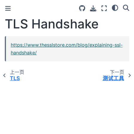
TLS Handshake
https://www.thesslstore.com/blog/explaining-ssl-
handshake/
上一页
下一页
TLS
测试工具